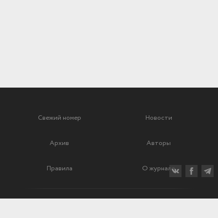
Свежий номер
Новости
Архив
Авторы
Правила
О журнале
Ежеквартальный научный и критико-публицистический журнал
Подписной индекс: 70840