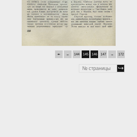
↞
←
144
145
146
147
→
172