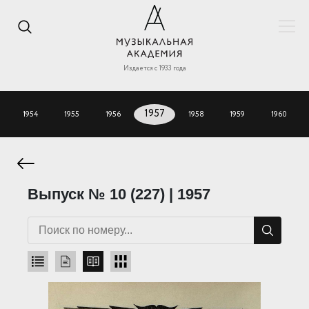
Издается с 1933 года
1954
1955
1956
1957
1958
1959
1960
Выпуск № 10 (227) | 1957