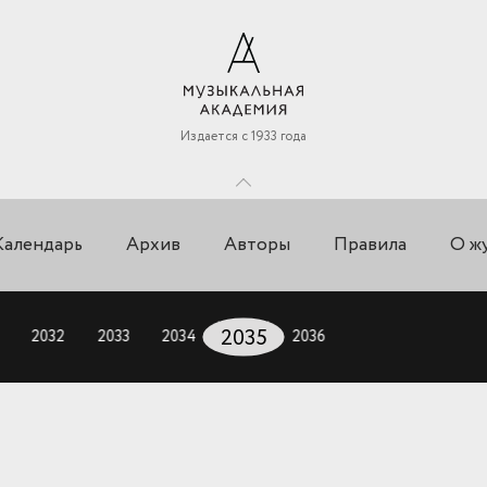
Издается с 1933 года
Календарь
Архив
Авторы
Правила
О ж
2032
2033
2034
2035
2036