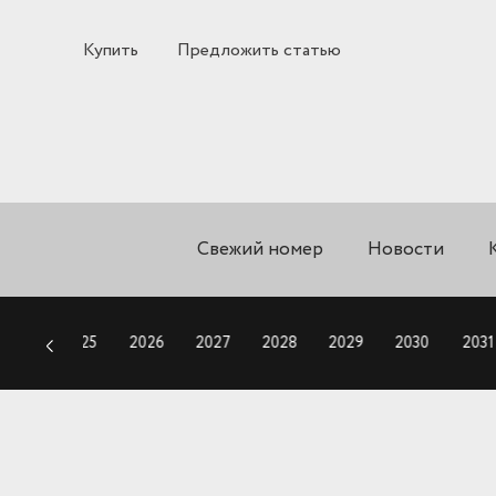
Купить
Предложить статью
Свежий номер
Новости
2024
2025
2026
2027
2028
2029
2030
2031