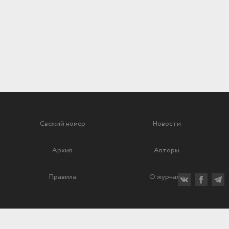
Свежий номер
Новости
Архив
Авторы
Правила
О журнале
Ежеквартальный научный и критико-публицистический журнал
Подписной индекс: 70840