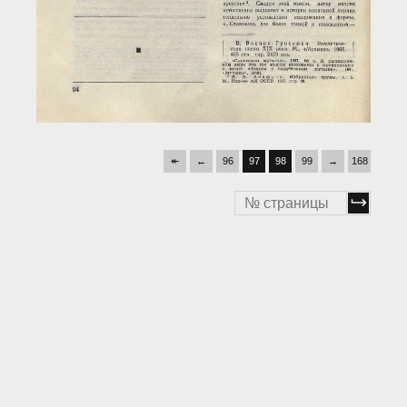
↞
←
96
97
98
99
→
168