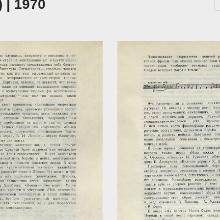
 | 1970
...
За