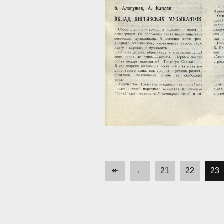
↞
←
21
22
23