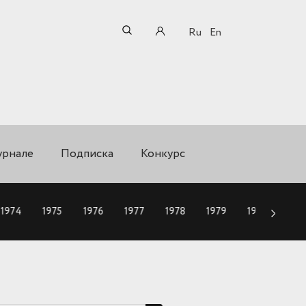
Ru
En
урнале
Подписка
Конкурс
1974
1975
1976
1977
1978
1979
1980
198