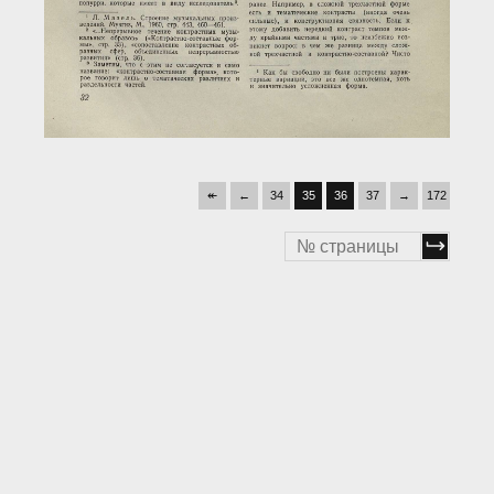
↞
←
34
35
36
37
→
172