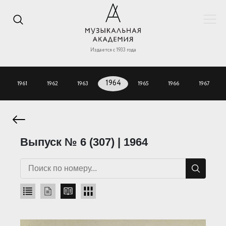
Издается с 1933 года
1961
1962
1963
1964
1965
1966
1967
Выпуск № 6 (307) | 1964