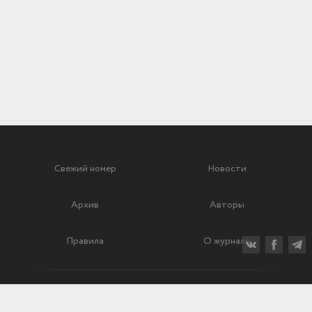
Свежий номер
Новости
Архив
Авторы
Правила
О журнале
Ежеквартальный научный и критико-публицистический журнал
Подписной индекс: 70840