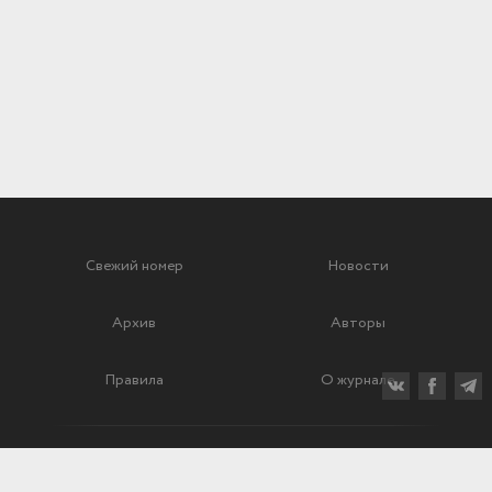
Свежий номер
Новости
Архив
Авторы
Правила
О журнале
Ежеквартальный научный и критико-публицистический журнал
Подписной индекс: 70840