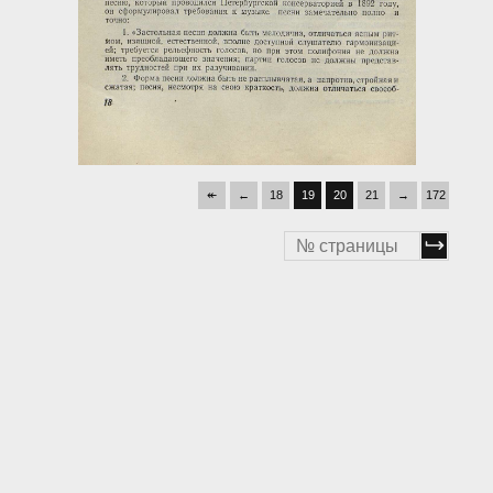
↞
←
18
19
20
21
→
172