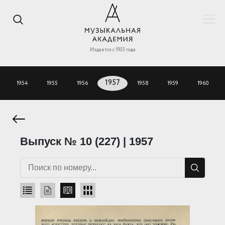
Издается с 1933 года
1954
1955
1956
1957
1958
1959
1960
Выпуск № 10 (227) | 1957