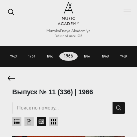
Muzykal’naya Akademiya
Published since 1933
1963
1964
1965
1966
1967
1968
1969
Выпуск № 11 (336) | 1966