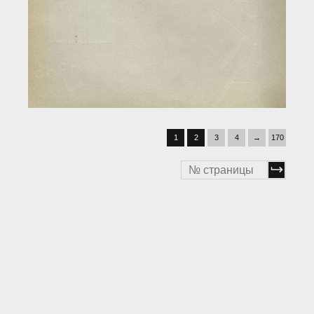
1
2
3
4
→
170