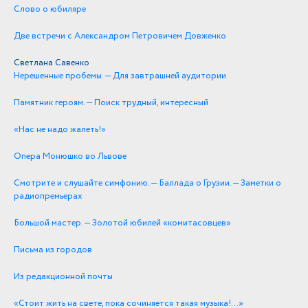
Слово о юбиляре
Две встречи с Александром Петровичем Довженко
Светлана Савенко
Нерешенные пробемы. — Для завтрашней аудитории
Памятник героям. — Поиск трудный, интересный
«Нас не надо жалеть!»
Опера Монюшко во Львове
Смотрите и слушайте симфонию. — Баллада о Грузии. — Заметки о
радиопремьерах
Большой мастер. — Золотой юбилей «комитасовцев»
Письма из городов
Из редакционной почты
«Стоит жить на свете, пока сочиняется такая музыка!…»