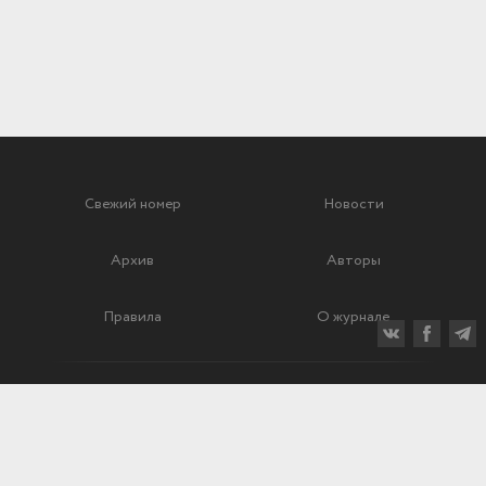
Свежий номер
Новости
Архив
Авторы
Правила
О журнале
Ежеквартальный научный и критико-публицистический журнал
Подписной индекс: 70840
ISSN 0869-4516
eISSN 2686-9284
Свидетельство о регистрации СМИ № 01264 от 19.06.1992
Свидетельство о регистрации электронного СМИ ЭЛ № ФС
77-75937
от 30.05.2019