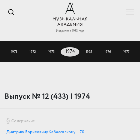
Издается с 1933 года
1971
1972
1973
1974
1975
1976
1977
Выпуск № 12 (433) | 1974
Содержание
Дмитрию Борисовичу Кабалевскому — 70!