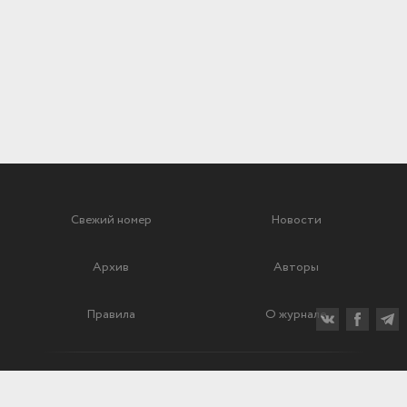
Свежий номер
Новости
Архив
Авторы
Правила
О журнале
Ежеквартальный научный и критико-публицистический журнал
Подписной индекс: 70840