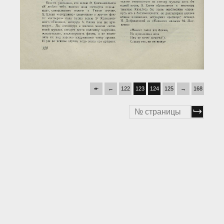
↞
←
122
123
124
125
→
168