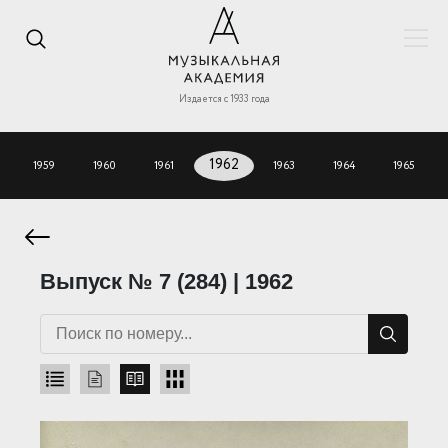
Издается с 1933 года
1959
1960
1961
1962
1963
1964
1965
Выпуск № 7 (284) | 1962