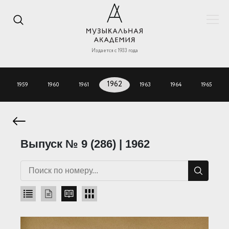
Издается с 1933 года
1959
1960
1961
1962
1963
1964
1965
Выпуск № 9 (286) | 1962