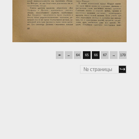
↞
←
64
65
66
67
→
170