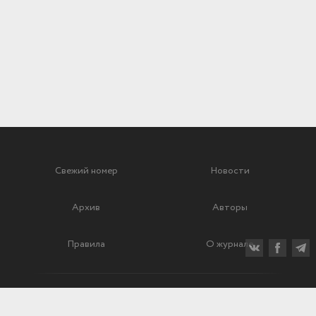
Свежий номер
Новости
Архив
Авторы
Правила
О журнале
Ежеквартальный научный и критико-публицистический журнал
Подписной индекс: 70840