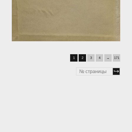
1
2
3
4
→
171