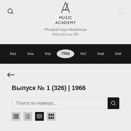
Muzykal’naya Akademiya
Published since 1933
1963
1964
1965
1966
1967
1968
1969
Выпуск № 1 (326) | 1966