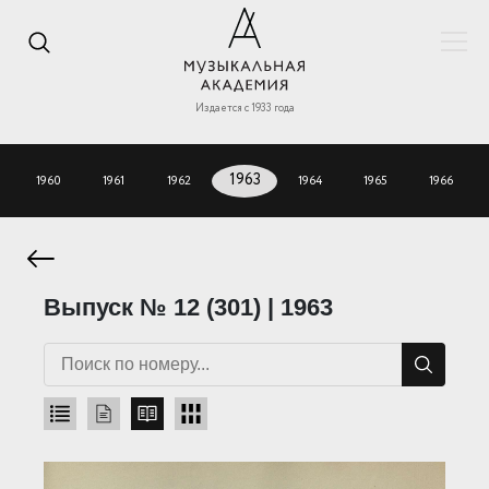
Издается с 1933 года
1960
1961
1962
1963
1964
1965
1966
Выпуск № 12 (301) | 1963