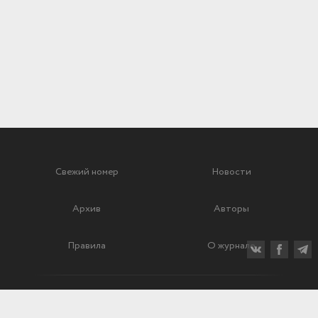
Свежий номер
Новости
Архив
Авторы
Правила
О журнале
Ежеквартальный научный и критико-публицистический журнал
Подписной индекс: 70840