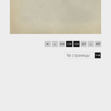
↞
←
114
115
116
117
→
167