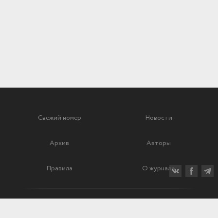
Свежий номер
Новости
Архив
Авторы
Правила
О журнале
Ежеквартальный научный и критико-публицистический журнал
Подписной индекс: 70840