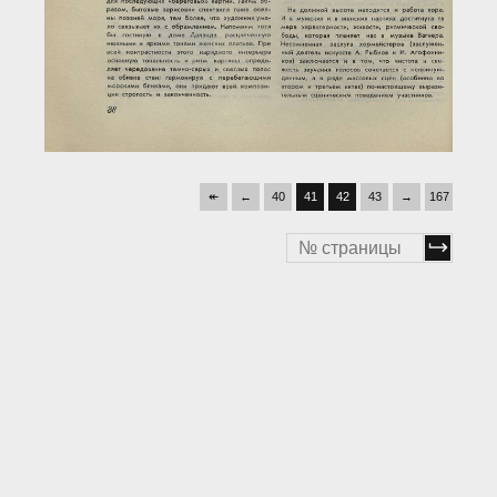
↞
←
40
41
42
43
→
167