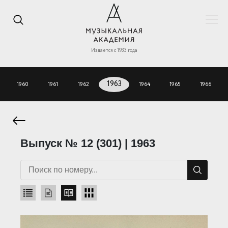
Издается с 1933 года
1960
1961
1962
1963
1964
1965
1966
Выпуск № 12 (301) | 1963