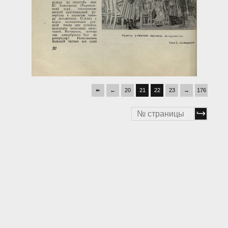
↞
←
20
21
22
23
→
176