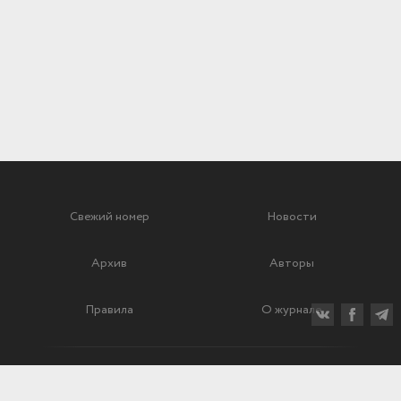
Свежий номер
Новости
Архив
Авторы
Правила
О журнале
Ежеквартальный научный и критико-публицистический журнал
Подписной индекс: 70840