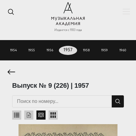
Издается с 1933 года
1954
1955
1956
1957
1958
1959
1960
Выпуск № 9 (226) | 1957