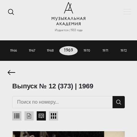
Издается с 1933 года
1966
1967
1968
1969
1970
1971
1972
Выпуск № 12 (373) | 1969