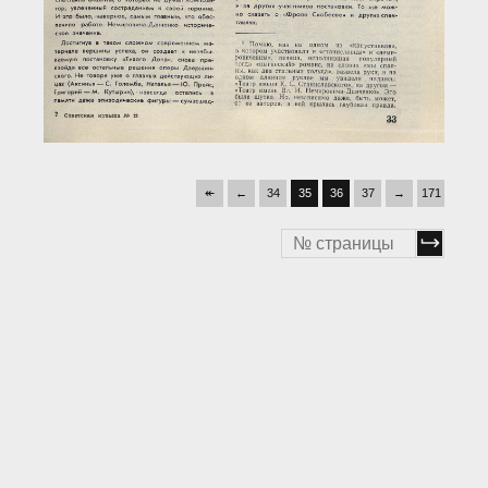
↞
←
34
35
36
37
→
171