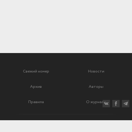
Свежий номер
Новости
Архив
Авторы
Правила
О журнале
Ежеквартальный научный и критико-публицистический журнал
Подписной индекс: 70840