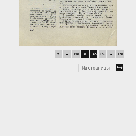
↞
←
166
167
168
169
→
176