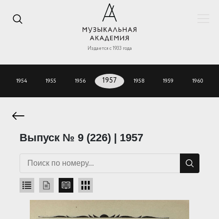
Издается с 1933 года
1954
1955
1956
1957
1958
1959
1960
Выпуск № 9 (226) | 1957