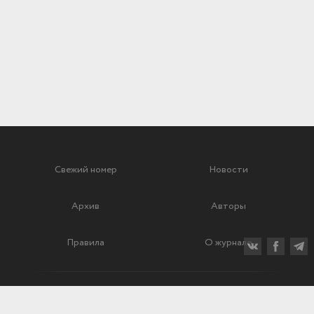
Свежий номер
Новости
Архив
Авторы
Правила
О журнале
Ежеквартальный научный и критико-публицистический журнал
Подписной индекс: 70840