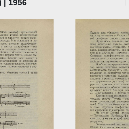
 | 1956
...
За