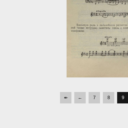
↞
←
7
8
9