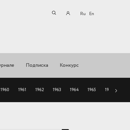
Ru
En
урнале
Подписка
Конкурс
1960
1961
1962
1963
1964
1965
1966
196