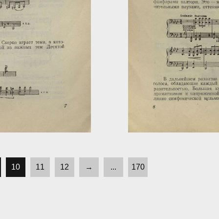
10
11
12
→
...
170