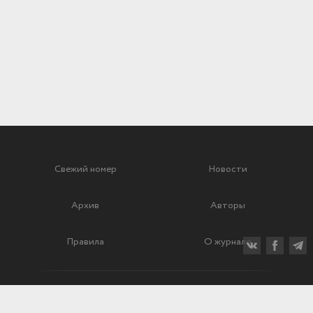
Свежий номер
Новости
Архив
Авторы
Правила
О журнале
Ежеквартальный научный и критико-публицистический журнал
Подписной индекс: 70840