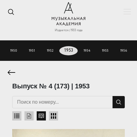
Издается с 1933 года
1950
1951
1952
1953
1954
1955
1956
Выпуск № 4 (173) | 1953