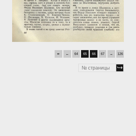
↞
←
64
65
66
67
→
126