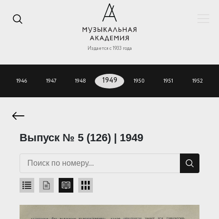
Издается с 1933 года
1946
1947
1948
1949
1950
1951
1952
Выпуск № 5 (126) | 1949