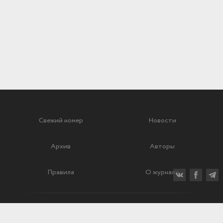
Свежий номер
Новости
Архив
Авторы
Правила
О журнале
Ежеквартальный научный и критико-публицистический журнал
Подписной индекс: 70840