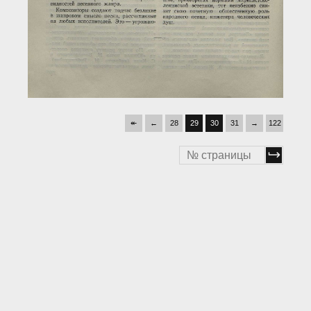
↞
←
28
29
30
31
→
122