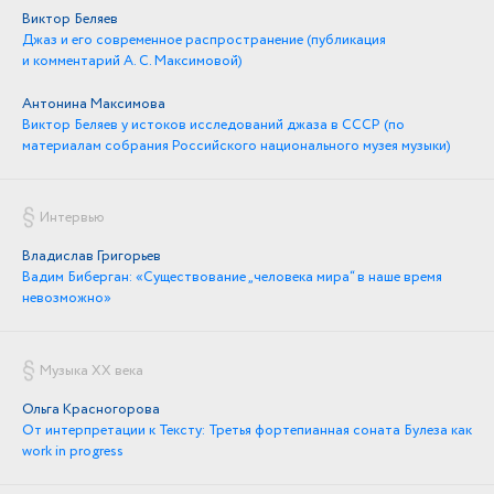
Виктор Беляев
Джаз и его современное распространение (публикация
и комментарий А. С. Максимовой)
Антонина Максимова
Виктор Беляев у истоков исследований джаза в СССР (по
материалам собрания Российского национального музея музыки)
Интервью
Владислав Григорьев
Вадим Биберган: «Существование „человека мира“ в наше время
невозможно»
Музыка XX века
Ольга Красногорова
От интерпретации к Тексту: Третья фортепианная соната Булеза как
work in progress