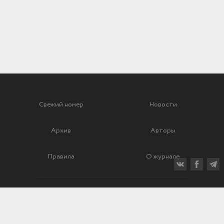
Свежий номер
Новости
Архив
Авторы
Правила
О журнале
Ежеквартальный научный и критико-публицистический журнал
Подписной индекс: 70840
ISSN 0869-4516
eISSN 2686-9284