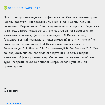
0000-0001-9408-7642
Доктор искусствоведения, профессор, член Союза композиторов
России, заслуженный работник высшей школы России, ведущий
специалист Воронежа в области музыкального искусства. Родился в
1948 году в Воронеже, в семье инженера. Окончил Воронежское
музыкальное училище (класс композиции Б. Д. Вы­росткова),
Государственный музыкально-пе­да­го­гический институт имени Гне­
синых (класс композиции А. И. Хачатуряна, учился также у К. К.
Розеншильда, Б. В. Левика, Г. И. Ли­тин­ского, Р. Н. Берберова, О. Б. Сте­
па­нова). Защитил докторскую диссертацию на тему «Теория
музыкальной фразировки». Разрабатывает и внедряет в учебные
курсы теоретическое обоснование процессов музыкальной
драматургии.
Статьи
Наш вестник