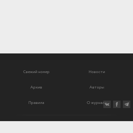
Свежий номер
Новости
Архив
Авторы
Правила
О журнале
Ежеквартальный научный и критико-публицистический журнал
Подписной индекс: 70840