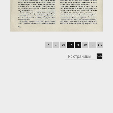
↞
←
76
77
78
79
→
172