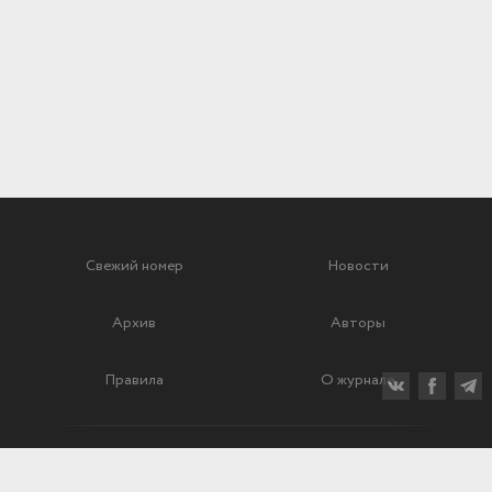
Свежий номер
Новости
Архив
Авторы
Правила
О журнале
Ежеквартальный научный и критико-публицистический журнал
Подписной индекс: 70840