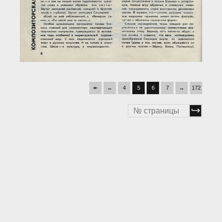
↞
←
4
5
6
7
→
172