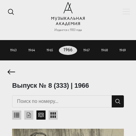
Издается с 1933 года
1963
1964
1965
1966
1967
1968
1969
Выпуск № 8 (333) | 1966