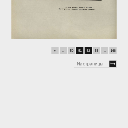
↞
←
50
51
52
53
→
168