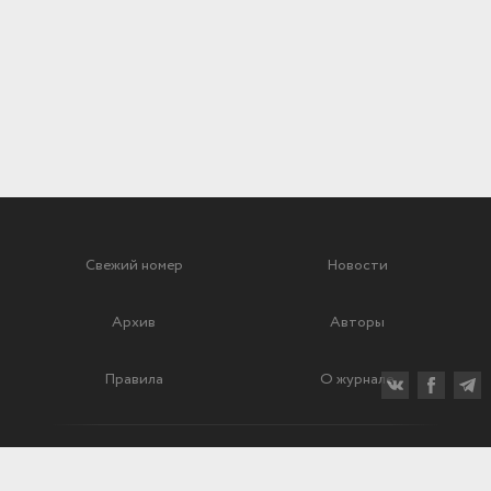
Свежий номер
Новости
Архив
Авторы
Правила
О журнале
Ежеквартальный научный и критико-публицистический журнал
Подписной индекс: 70840