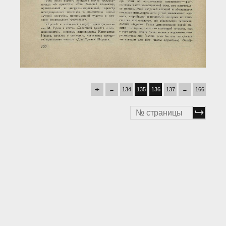
↞
←
134
135
136
137
→
166