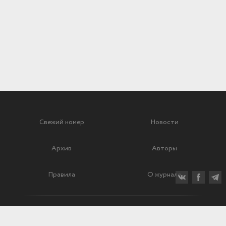
Свежий номер
Новости
Архив
Авторы
Правила
О журнале
Ежеквартальный научный и критико-публицистический журнал
Подписной индекс: 70840