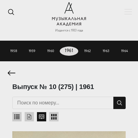
Издается с 1933 года
1958
1959
1960
1961
1962
1963
1964
Выпуск № 10 (275) | 1961