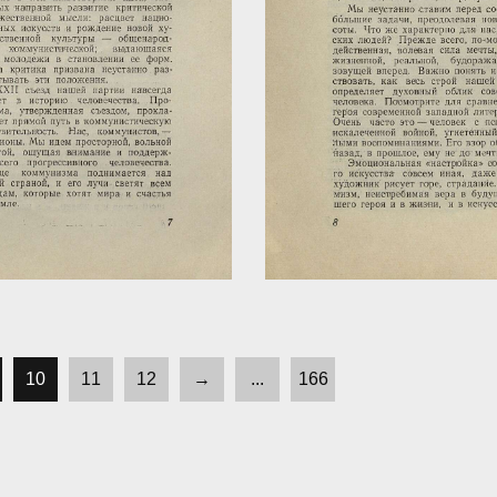
10
11
12
→
...
166