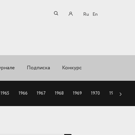
Ru
En
урнале
Подписка
Конкурс
1965
1966
1967
1968
1969
1970
1971
197