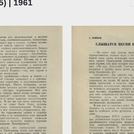
) | 1961
...
За