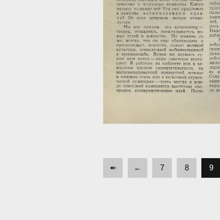
↞
←
7
8
9