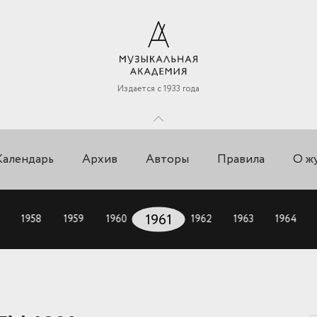
Издается с 1933 года
Календарь
Архив
Авторы
Правила
О ж
1958
1959
1960
1961
1962
1963
1964