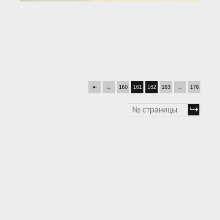
↞
←
160
161
162
163
→
176