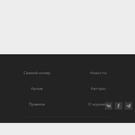
Свежий номер
Новости
Архив
Авторы
Правила
О журнале
Ежеквартальный научный и критико-публицистический журнал
Подписной индекс: 70840