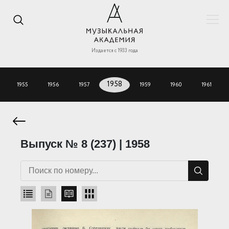
Издается с 1933 года
1955
1956
1957
1958
1959
1960
1961
Выпуск № 8 (237) | 1958