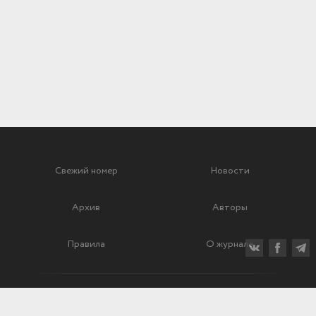
Свежий номер
Новости
Архив
Авторы
Правила
О журнале
Ежеквартальный научный и критико-публицистический журнал
Подписной индекс: 70840