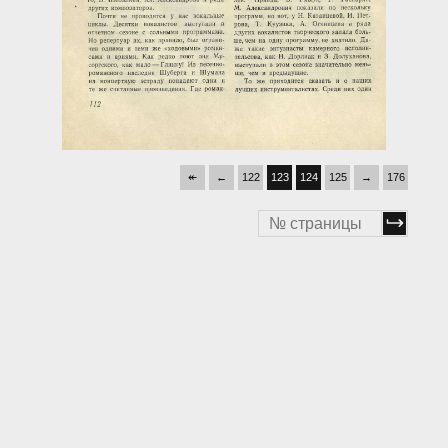
↞
←
122
123
124
125
→
176