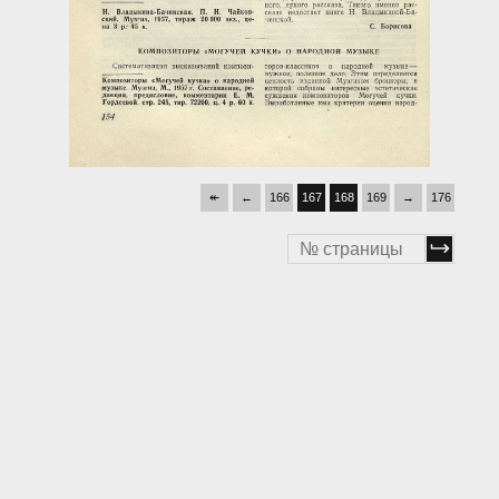
↞
←
166
167
168
169
→
176