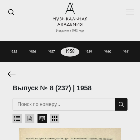
Издается с 1933 года
1955
1956
1957
1958
1959
1960
1961
Выпуск № 8 (237) | 1958