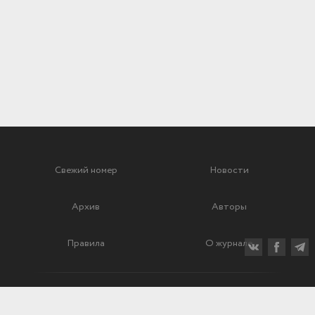
Свежий номер
Новости
Архив
Авторы
Правила
О журнале
Ежеквартальный научный и критико-публицистический журнал
Подписной индекс: 70840