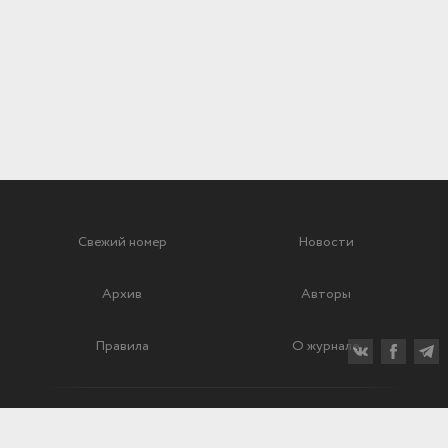
Свежий номер
Новости
Архив
Авторы
Правила
О журнале
Ежеквартальный научный и критико-публицистический журнал
Подписной индекс: 70840