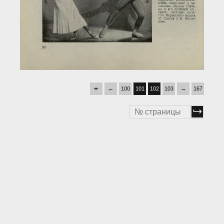
↞
←
100
101
102
103
→
167