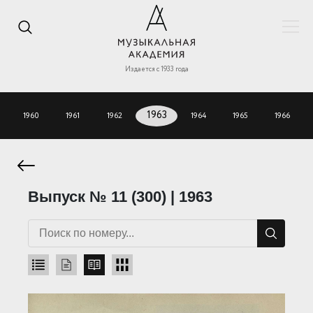
Издается с 1933 года
1960
1961
1962
1963
1964
1965
1966
Выпуск № 11 (300) | 1963