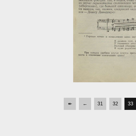
↞
←
31
32
33