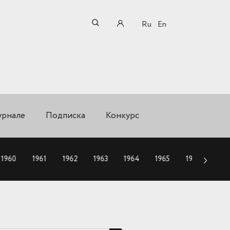
Ru
En
урнале
Подписка
Конкурс
1960
1961
1962
1963
1964
1965
1966
196