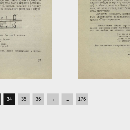
34
35
36
→
...
176