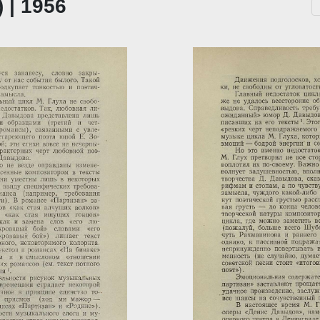
 | 1956
...
За