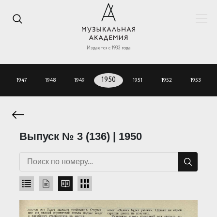
Издается с 1933 года
1947
1948
1949
1950
1951
1952
1953
Выпуск № 3 (136) | 1950