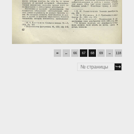
↞
←
66
67
68
69
→
118