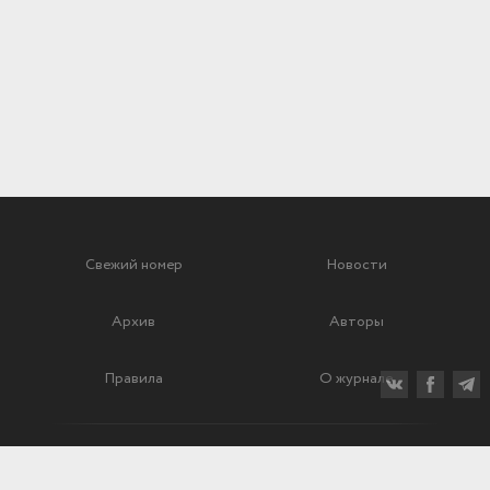
Свежий номер
Новости
Архив
Авторы
Правила
О журнале
Ежеквартальный научный и критико-публицистический журнал
Подписной индекс: 70840