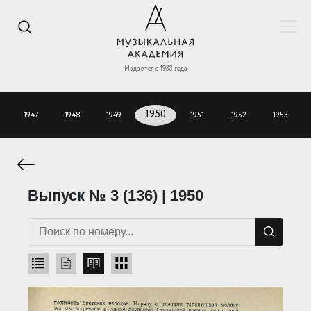
Издается с 1933 года
1947
1948
1949
1950
1951
1952
1953
Выпуск № 3 (136) | 1950