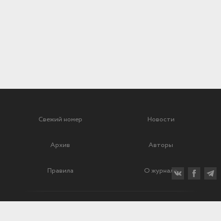
Свежий номер
Новости
Архив
Авторы
Правила
О журнале
Ежеквартальный научный и критико-публицистический журнал
Подписной индекс: 70840