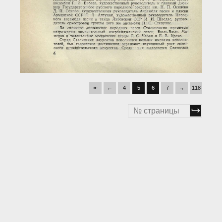
↞
←
4
5
6
7
→
118