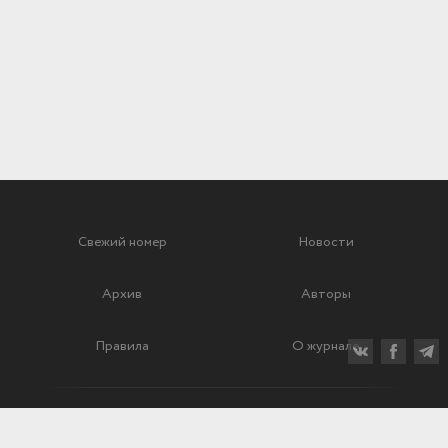
Свежий номер
Новости
Архив
Авторы
Правила
О журнале
Ежеквартальный научный и критико-публицистический журнал
Подписной индекс: 70840