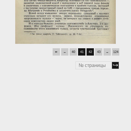
↞
←
40
41
42
43
→
124