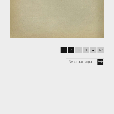
1
2
3
4
→
172