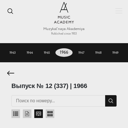
Muzykal’naya Akademiya
Published since 1933
1963
1964
1965
1966
1967
1968
1969
Выпуск № 12 (337) | 1966