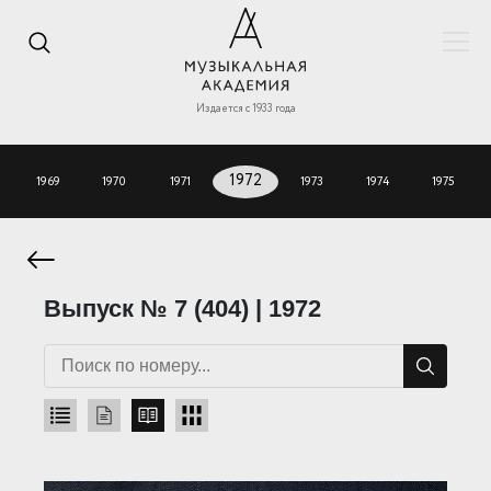
Издается с 1933 года
1969
1970
1971
1972
1973
1974
1975
Выпуск № 7 (404) | 1972