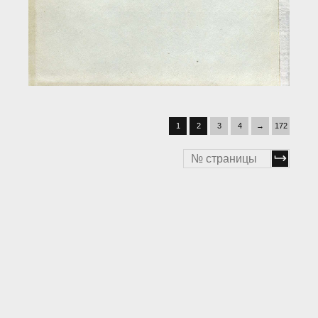
1
2
3
4
→
172