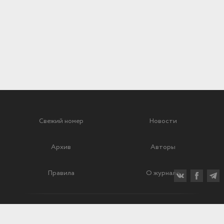
Свежий номер
Новости
Архив
Авторы
Правила
О журнале
Ежеквартальный научный и критико-публицистический журнал
Подписной индекс: 70840