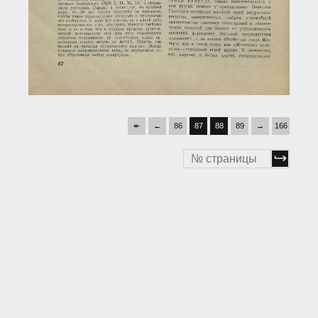
↞
←
86
87
88
89
→
166