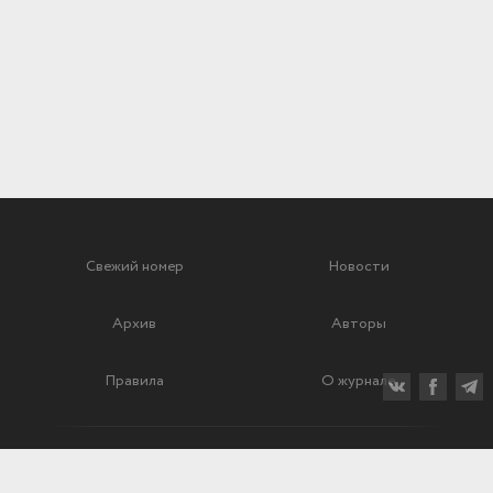
Свежий номер
Новости
Архив
Авторы
Правила
О журнале
Ежеквартальный научный и критико-публицистический журнал
Подписной индекс: 70840