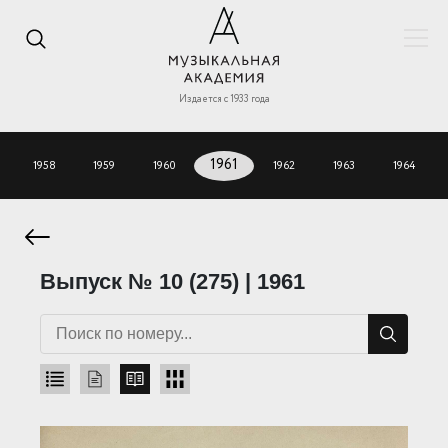
Издается с 1933 года
1958
1959
1960
1961
1962
1963
1964
Выпуск № 10 (275) | 1961