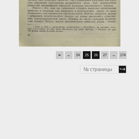
↞
←
24
25
26
27
→
174