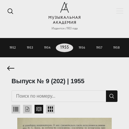
Издается с 1933 года
1952
1953
1954
1955
1956
1957
1958
Выпуск № 9 (202) | 1955