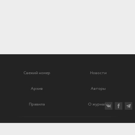
Свежий номер
Новости
Архив
Авторы
Правила
О журнале
Ежеквартальный научный и критико-публицистический журнал
Подписной индекс: 70840