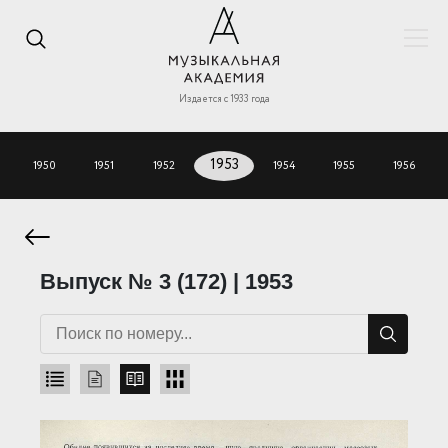
Издается с 1933 года
1950
1951
1952
1953
1954
1955
1956
Выпуск № 3 (172) | 1953