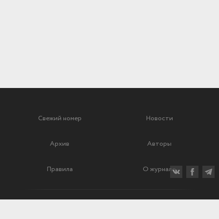
Свежий номер
Новости
Архив
Авторы
Правила
О журнале
Ежеквартальный научный и критико-публицистический журнал
Подписной индекс: 70840