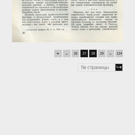
↞
←
26
27
28
29
→
124