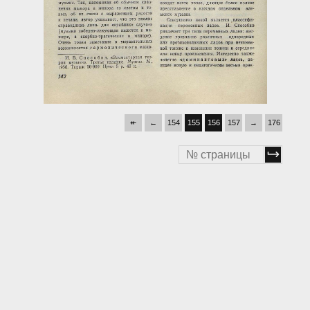
↞
←
154
155
156
157
→
176