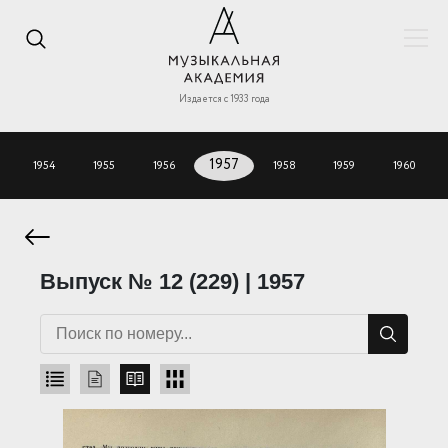
Издается с 1933 года
1954
1955
1956
1957
1958
1959
1960
Выпуск № 12 (229) | 1957