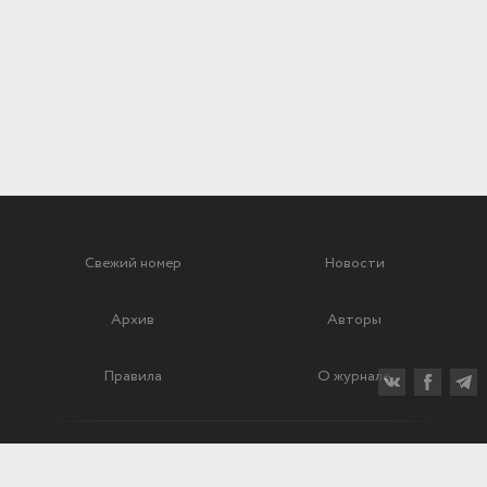
Свежий номер
Новости
Архив
Авторы
Правила
О журнале
Ежеквартальный научный и критико-публицистический журнал
Подписной индекс: 70840