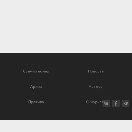
Свежий номер
Новости
Архив
Авторы
Правила
О журнале
Ежеквартальный научный и критико-публицистический журнал
Подписной индекс: 70840