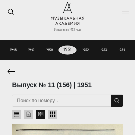
Издается с 1933 года
1948
1949
1950
1951
1952
1953
1954
Выпуск № 11 (156) | 1951