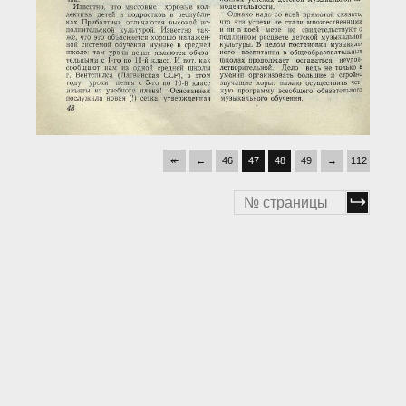
↞
←
46
47
48
49
→
112