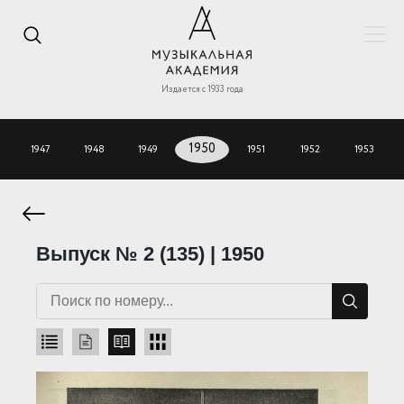
Издается с 1933 года
1947
1948
1949
1950
1951
1952
1953
Выпуск № 2 (135) | 1950