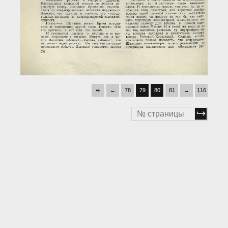
↞
←
78
79
80
81
→
116