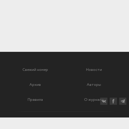
Свежий номер
Новости
Архив
Авторы
Правила
О журнале
Ежеквартальный научный и критико-публицистический журнал
Подписной индекс: 70840