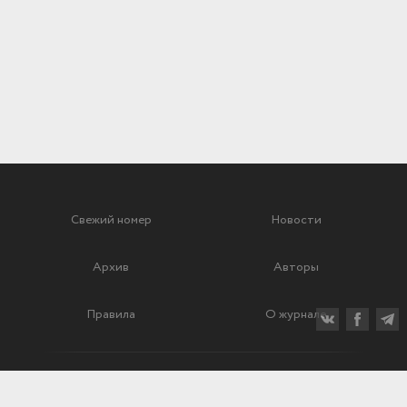
Свежий номер
Новости
Архив
Авторы
Правила
О журнале
Ежеквартальный научный и критико-публицистический журнал
Подписной индекс: 70840