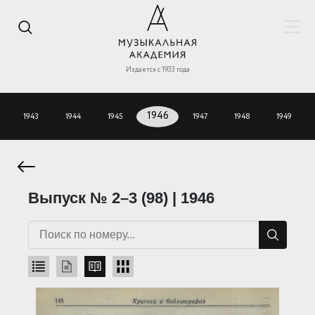
Издается с 1933 года
1943
1944
1945
1946
1947
1948
1949
Выпуск № 2–3 (98) | 1946