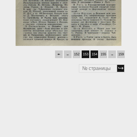
↞
←
152
153
154
155
→
159