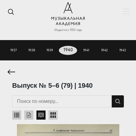
Издается с 1933 года
1937
1938
1939
1940
1941
1942
1943
Выпуск № 5–6 (79) | 1940