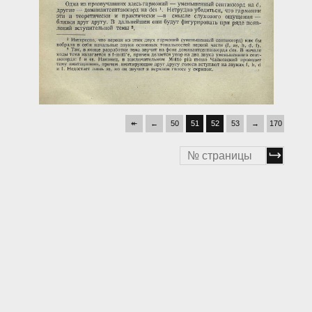
↞
←
50
51
52
53
→
170