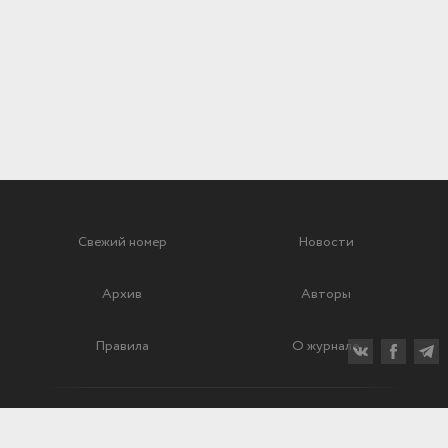
Свежий номер
Новости
Архив
Авторы
Правила
О журнале
Ежеквартальный научный и критико-публицистический журнал
Подписной индекс: 70840