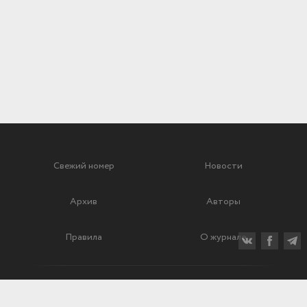
Свежий номер
Новости
Архив
Авторы
Правила
О журнале
Ежеквартальный научный и критико-публицистический журнал
Подписной индекс: 70840