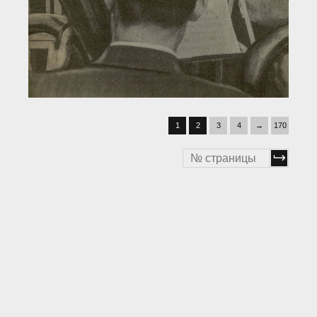
1
2
3
4
→
170