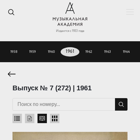
Издается с 1933 года
1958
1959
1960
1961
1962
1963
1964
Выпуск № 7 (272) | 1961