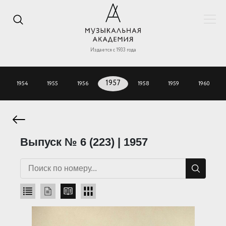
Издается с 1933 года
1954
1955
1956
1957
1958
1959
1960
Выпуск № 6 (223) | 1957