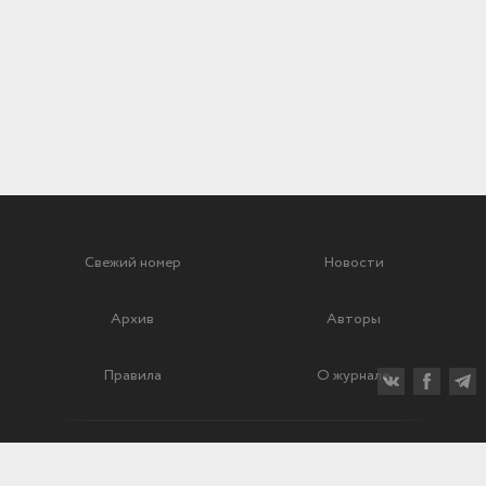
Свежий номер
Новости
Архив
Авторы
Правила
О журнале
Ежеквартальный научный и критико-публицистический журнал
Подписной индекс: 70840