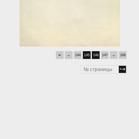
↞
←
144
145
146
147
→
168