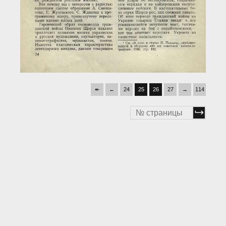
↞
←
24
25
26
27
→
114