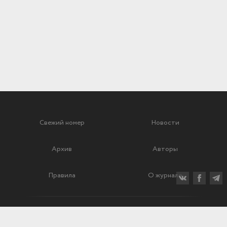
Свежий номер
Новости
Архив
Авторы
Правила
О журнале
Ежеквартальный научный и критико-публицистический журнал
Подписной индекс: 70840