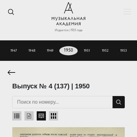
Издается с 1933 года
1947
1948
1949
1950
1951
1952
1953
Выпуск № 4 (137) | 1950