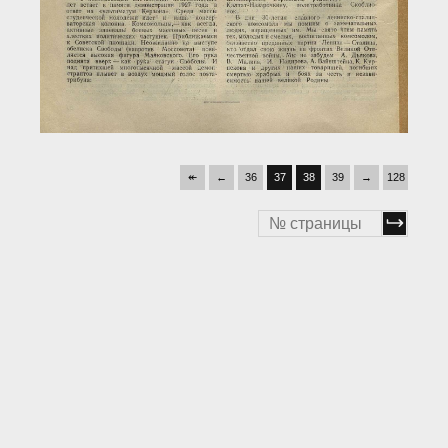
↞
←
36
37
38
39
→
128