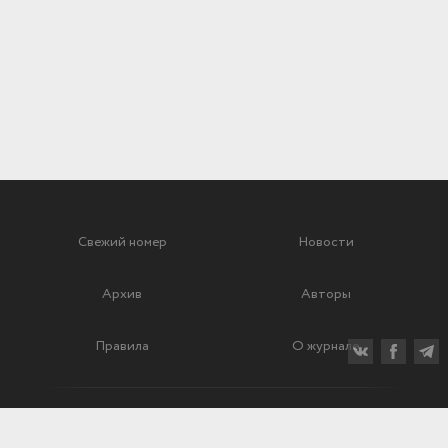
Свежий номер
Новости
Архив
Авторы
Правила
О журнале
Ежеквартальный научный и критико-публицистический журнал
Подписной индекс: 70840