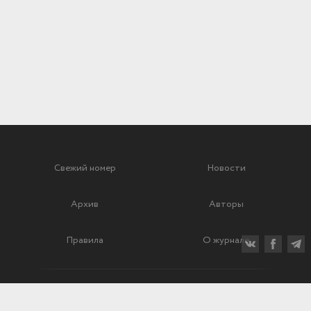
Свежий номер
Новости
Архив
Авторы
Правила
О журнале
Ежеквартальный научный и критико-публицистический журнал
Подписной индекс: 70840