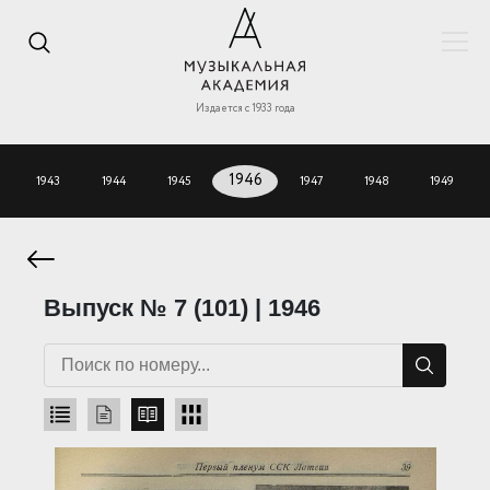
Издается с 1933 года
1943
1944
1945
1946
1947
1948
1949
Выпуск № 7 (101) | 1946