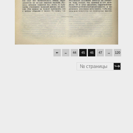
↞
←
44
45
46
47
→
120