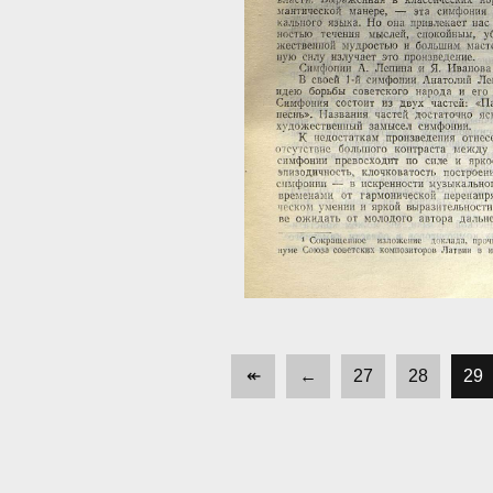
↞
←
27
28
29