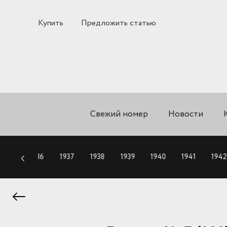
Купить
Предложить статью
Свежий номер
Новости
1935
1936
1937
1938
1939
1940
1941
1942