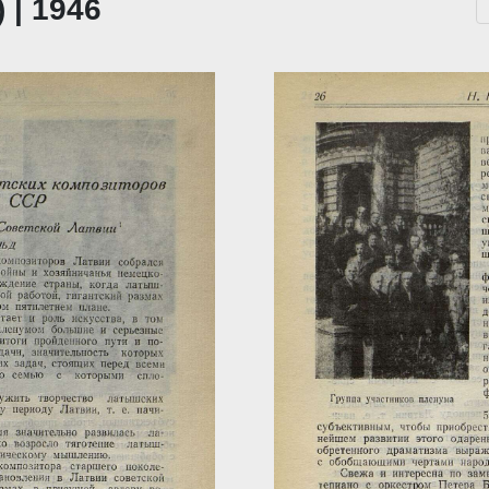
 | 1946
...
За