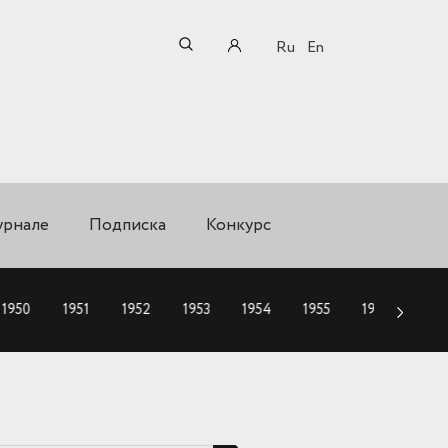
Ru
En
урнале
Подписка
Конкурс
1950
1951
1952
1953
1954
1955
1956
195